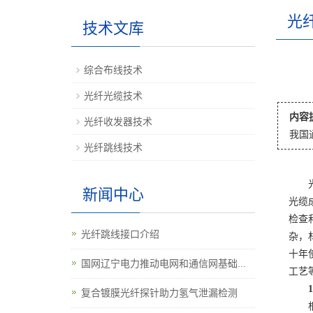
光
技术文库
综合布线技术
光纤光缆技术
内容
光纤收发器技术
我国
光纤跳线技术
新闻中心
光缆
检查
光纤跳线接口介绍
杂，
十年
国网辽宁电力推动电网和通信网基础...
工艺
1、
复合镀膜光纤探针助力氢气泄漏检测
根据