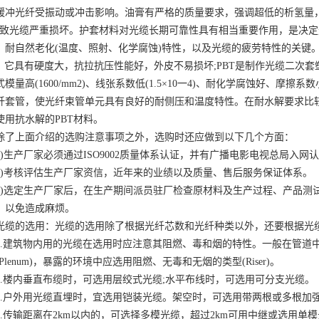
缓冲光纤受振动或冲击影响。油膏有严格的质量要求，强调超低的析氢量
导致光缆严重损坏。护套材料对光缆长期可靠性具有相当重要作用，是决
、耐自然老化(温度、照射、化学腐蚀)特性，以及光缆的疲劳特性的关键
E)，它具有硬度大，抗拉抗压性能好，外皮不易损坏;PBT是制作光缆二次套
模量高(1600/mm2)、线张系数低(1.5×10一4)、耐化学腐蚀好、摩擦
纤套管，使光纤束管单元具有良好的耐侧压和温度特性。在耐水解要求比
使用抗水解的PBT材料。
上面介绍的选购注意事项之外，选购时还应做到以下几个方面：
生产厂家必须通过ISO9002质量体系认证，并有广播电影电视总局入网
考核评估生产厂家资信，近年来的业绩以及质量、售后服务保证体系。
选定生产厂家后，在生产期间派员驻厂检查原材料及生产过程、产品测
，以免造成麻烦。
的选用：光缆的选用除了根据光纤芯数和光纤种类以外，还要根据光缆
建筑物内用的光缆在选用时应注意其阻燃、毒和烟的特性。一般在管道
Plenum)，暴露的环境中应选用阻燃、无毒和无烟的类型(Riser)。
楼内垂直布缆时，可选用层绞式光缆;水平布线时，可选用可分支光缆。
户外用光缆直埋时，宜选用铠装光缆。架空时，可选用带两根或多根加
传输距离在2km以内的，可选择多模光缆，超过2km可用中继或选用单