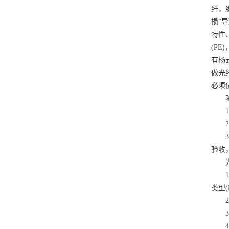
纤，
损”
特性
(P
有杨式
做光
必须
除了
1)
2)
3)
验收
光缆
1.
类型(
2.
3.
4.