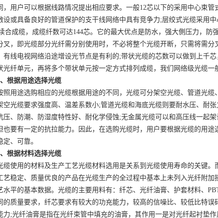
同，用户可以根据线路情况提出相应要求。一般12芯以下的采用中心束管
敷设或具备良好的管道保护的支干线网络中具有竞争力;层绞式光缆采用中
Z续合成缆，成缆纤数可达144芯。它的最大优点是防水，强大側压力，防
分叉，即光缆部分
光纤
需分别使用时，不必将整个光缆开断，只需将需分
。有线电视网络沿途增设光节点是有利的;带状光缆的芯数可以做到上千芯，
状光纤单元，再将多个带状单元按一定方式排列成缆，我们网络级光缆一
根据用途选择光缆
用途选购相应的光缆根据用途的不同，光缆可分架空光缆、管道光缆、
架空光缆要求强度高、温差系数小;管道光缆和海底光缆则要耐水压、耐张
抗压、防潮、防湿度特性好、耐化学侵蚀;无金属光缆可以和高压线一起架
但也要有一定的抗拉能力。因此，在选购光缆时，用户要根据光缆的用途
稳定、可靠。
根据材料选择光缆
使用的材料及生产工艺光缆材料选用是关系到光缆使用寿命的关键。而
工艺稳定、质量优良的产品在光缆生产的全过程中基本上未列入光纤附加损耗，
艺水平的基本数据。光缆的主要用料有：纤芯、光纤油膏、护套材料、PBT
同的质量要求，纤芯要求有较大的功充能力，较高的信噪比、较低比特误
能力;光纤油膏是指在光纤束管中填充的油膏，其作用一是对光纤起衬垫作