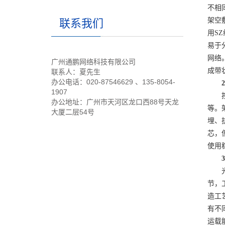
不相
架空
联系我们
用S
易于
网络
广州通鹏网络科技有限公司
成带
联系人：夏先生
办公电话：020-87546629 、135-8054-
2、
1907
按照
办公地址：广州市天河区龙口西88号天龙
等。
大厦二层54号
埋、
芯，
使用
3、
光缆
节，
造工
有不
运载