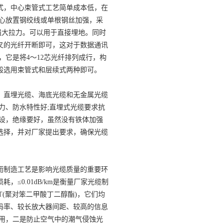
式，中心束管式工艺简单成本低，在
心放置钢绞线或单根钢丝加强，采
强大拉力。可以用于直接埋地。同时
叉的光纤开断即可，这对于数据通讯
它是将4～12芯光纤排列成行，构
般选用束管式和层续式两种即可。
直埋光缆、海底光缆和无金属光缆
力、防水特性好;直埋式光缆要求抗
设，绝缘要好，虽然没有铁体加强
选择，并对厂家提出要求，确保光缆
制造工艺是影响光缆质量的重要环
≤0.01dB/km是衡量厂家光缆制
(聚对笨二甲酸丁二醇酯)，它们均
码率、较长放大器间距、较高的信息
用，二是防止空气中的潮气侵蚀光