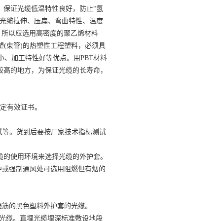
，保证光缆低温特性良好，防止“氢
定光缆拉伸、压扁、弯曲特性、温度
。所以应选用高密度的聚乙烯材料
塑(束管)的热塑性工程塑料，必须具
系数小、加工特性好等优点。用PBT材料
较高的地方，为保证光缆的长寿命，
认定有效证书。
试等。货到后要按厂家技术指标测试
的使用环境来选择光缆的外护套。
中或强制通风处可选用阻燃但有烟的
强筋的黑色塑料外护套的光缆。
模光缆。直埋光缆埋深标准敷设地段